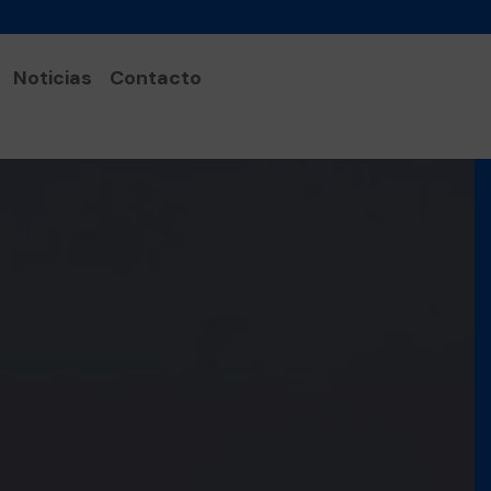
Noticias
Contacto