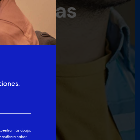
 básicas
(150 h +15 ISL)