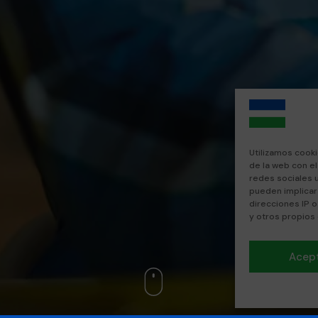
Utilizamos cooki
de la web con e
redes sociales 
pueden implicar
direcciones IP o
y otros propios
Acep