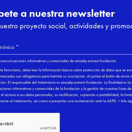
as formaciones
Otras formaciones
berseguridad
Fomento y Promoció
trabajo autónomo
Muy pronto
Muy pronto

Nuevo
Nuevo

