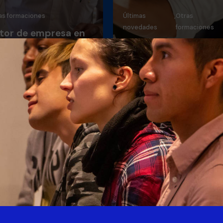
as formaciones
Últimas
,
Otras
novedades
formaciones
tor de empresa en
ntratos para la
Bebidas – grado B
rmación en
Muy pronto

ternancia
Nuevo
Nuevo

