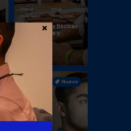
Últimas
,
Otras
novedades
formaciones
×
Operaciones Básicas
de Pastelería y
Repostería
Muy pronto

Nuevo
