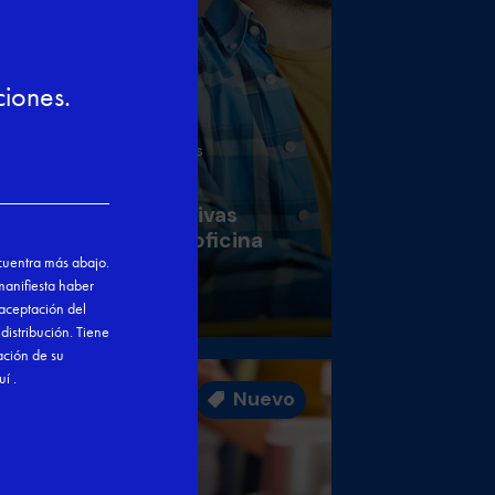
Otras formaciones
n
Técnicas
administrativas
básicas de oficina
Nuevo
