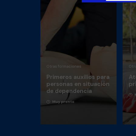
Otras formaciones
Otr
Primeros auxilios para
At
personas en situación
pr
de dependencia

Muy pronto
