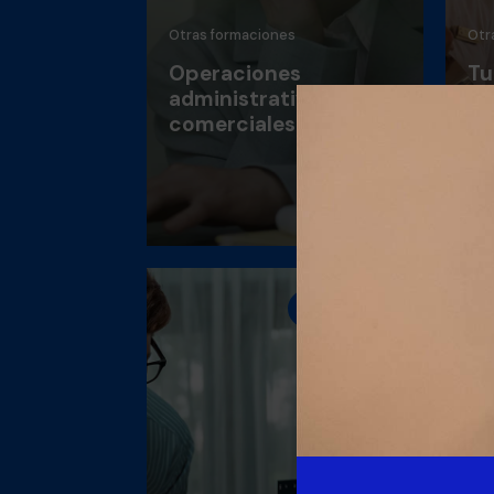
Otras formaciones
Otr
Operaciones
Tu
administrativas
co
comerciales
fo
al
Nuevo
