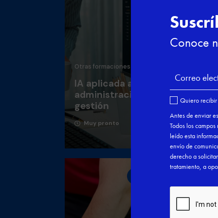
Otras formaciones
Otr
IA aplicada a la
Ci
administración y

gestión
Muy pronto

Nuevo
