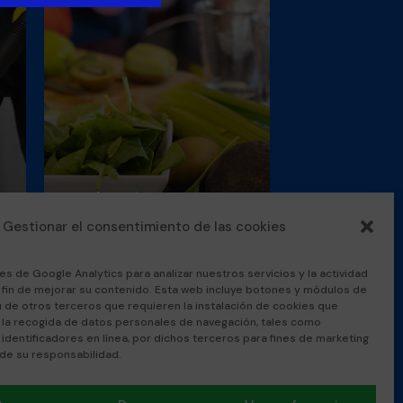
Otras formaciones
Nutrición y cocina
Gestionar el consentimiento de las cookies
saludable para
cocineros/as
es de Google Analytics para analizar nuestros servicios y la actividad
l fin de mejorar su contenido. Esta web incluye botones y módulos de
Muy pronto

u de otros terceros que requieren la instalación de cookies que
 la recogida de datos personales de navegación, tales como
 identificadores en línea, por dichos terceros para fines de marketing
 de su responsabilidad.