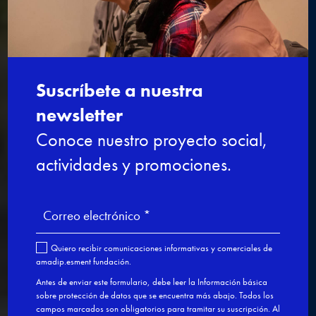
primeros auxilios
Certificado:
Otras
formaciones
60 horas
Presencial
Gratuito