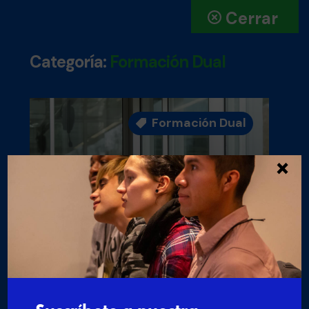
Cerrar
Categoría:
Formación Dual
Formación Dual

×