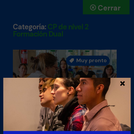
Cerrar
Categoría:
CP de nivel 2
Formación Dual
Muy pronto

×