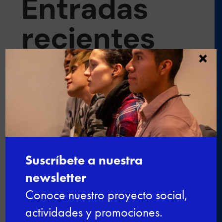
Entradas
recientes
×
Nuevo curso de gestión administrativa y
comercial
Ciberseguridad para el empleo: una
formación gratuita para impulsar tu
futuro digital
De la experiencia al aula: profesionales
que dan el salto a la docencia
Últimas plazas para el curso de Nutrición
y cocina saludable en Esment Inca
Nuestro modelo de FPDual en el
Congreso estatal sobre Empleo