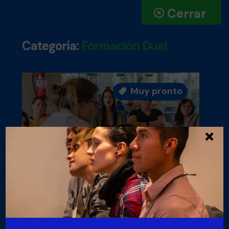
Cerrar
Categoría:
Formación Dual
Muy pronto

×