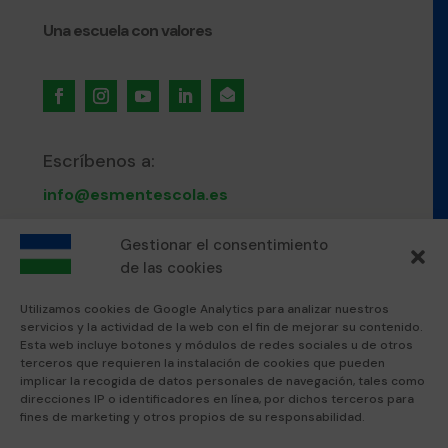
Una escuela con valores

Escríbenos a:
info@esmentescola.es
Llámanos al:
Gestionar el consentimiento
de las cookies
871 80 51 12
Utilizamos cookies de Google Analytics para analizar nuestros
servicios y la actividad de la web con el fin de mejorar su contenido.
Visítanos en:
Esta web incluye botones y módulos de redes sociales u de otros
terceros que requieren la instalación de cookies que pueden
Esment Escola Professional
implicar la recogida de datos personales de navegación, tales como
Esment Inca
direcciones IP o identificadores en línea, por dichos terceros para
fines de marketing y otros propios de su responsabilidad.
Textos legales: