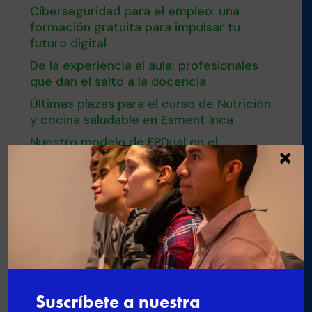
Ciberseguridad para el empleo: una
formación gratuita para impulsar tu
futuro digital
De la experiencia al aula: profesionales
que dan el salto a la docencia
Últimas plazas para el curso de Nutrición
y cocina saludable en Esment Inca
Nuestro modelo de FPDual en el
×
Congreso estatal sobre Empleo

←
Josep Planisi, talento de Esment
Escola Professional, finalista en
ProturChef 2026