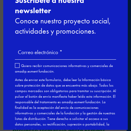
comercial
Ciberseguridad para el empleo: una
formación gratuita para impulsar tu
futuro digital
De la experiencia al aula: profesionales
que dan el salto a la docencia
Últimas plazas para el curso de Nutrición
y cocina saludable en Esment Inca
Nuestro modelo de FPDual en el
Congreso estatal sobre Empleo

←
Presentación en Casa Esment del
proyecto formativo entre Esment