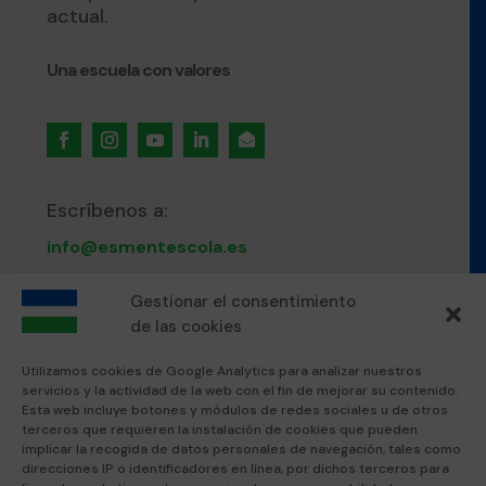
actual.
Una escuela con valores

Escríbenos a:
info@esmentescola.es
Gestionar el consentimiento
Llámanos al:
de las cookies
871 80 51 12
Utilizamos cookies de Google Analytics para analizar nuestros
servicios y la actividad de la web con el fin de mejorar su contenido.
Visítanos en:
Esta web incluye botones y módulos de redes sociales u de otros
terceros que requieren la instalación de cookies que pueden
Esment Escola Professional
implicar la recogida de datos personales de navegación, tales como
Esment Inca
direcciones IP o identificadores en línea, por dichos terceros para