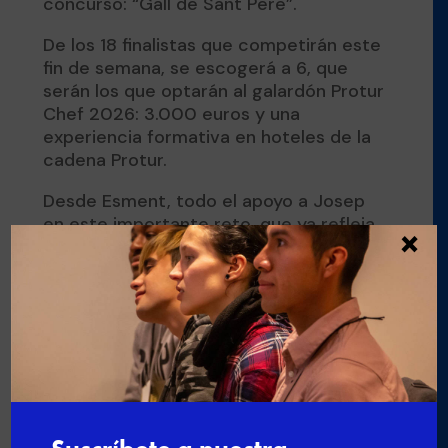
concurso: “Gall de Sant Pere”.
De los 18 finalistas que competirán este
fin de semana, se escogerá a 6, que
serán los que optarán al galardón Protur
Chef 2026: 3.000 euros y una
experiencia formativa en hoteles de la
cadena Protur.
Desde Esment, todo el apoyo a Josep
en este importante reto, que ya refleja
×
el valor de un modelo formativo que
impulsa el talento y genera
oportunidades reales.
Buscar
Últimas noticias
Nuevo curso de gestión administrativa y