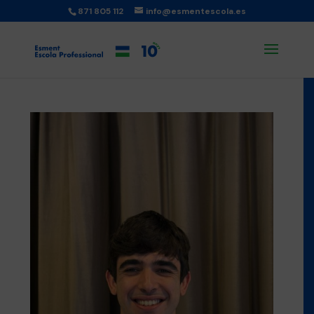
871 805 112
info@esmentescola.es