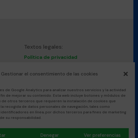
Textos legales:
Política de privacidad
Nota Legal
Política de cookies
Gestionar el consentimiento de las cookies
Protocolo convivencia
acoso escolar
es de Google Analytics para analizar nuestros servicios y la actividad
l fin de mejorar su contenido. Esta web incluye botones y módulos de
u de otros terceros que requieren la instalación de cookies que
 la recogida de datos personales de navegación, tales como
nal
 identificadores en línea, por dichos terceros para fines de marketing
 de su responsabilidad.
tar
Denegar
Ver preferencias