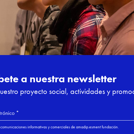
 recibirán este mes los alumnos. El próximo
nomía, Vicente Fortea e Inés Calle, CEOs de
 Gastronomy, explicarán cómo fueron sus
 tan importante viajar y saber valorar la
ién pasarán por Escola para compartir sus
 diferentes exalumnas de Formación Dual de
emio a la
Meliá 

de formación y
comprometido co