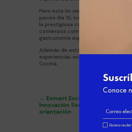
Pero esta no será la única visita que
jueves día 15, los expertos en gastro
la prestigiosa consultoría Passion &
comienzos como alumnos y por qué es
gastronomía española.
Además de estos profesionales, tamb
experiencias en el mercado laboral,
Cocina.
.
←
Esment Escola Professional, pr
Innovación Social por su modelo 
orientación