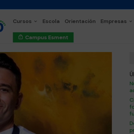
Cursos
Escola
Orientación
Empresas
Campus Esment
Ú
N
a
C
f
f
D
p