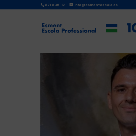
871 805 112
info@esmentescola.es