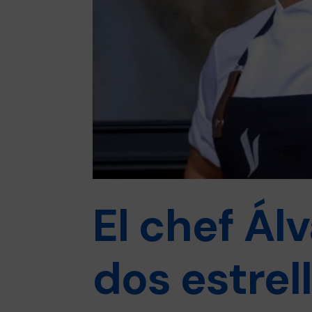
El chef Álv
dos estrel