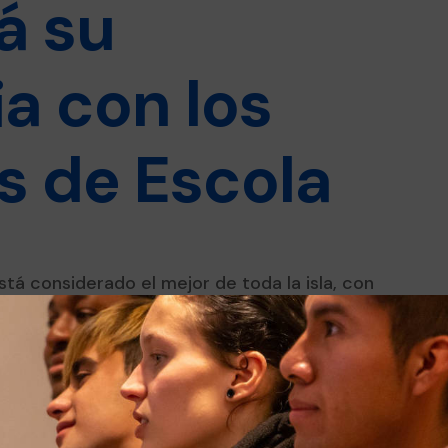
á su
a con los
s de Escola
á considerado el mejor de toda la isla, con
sus fogones está el chef jienense Álvaro
bía su primera estrella y con 32 era elegido
o él explica, la excelencia ha marcado su
inante en su trayectoria. De todo ello
Esment Escola Professional, donde
ormación Dual de Cocina su conocimiento y
gada a la restauración mallorquina.