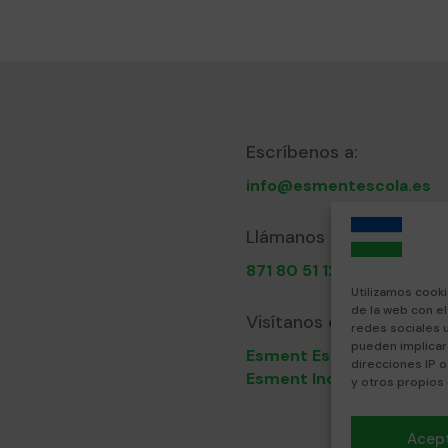
Escríbenos a:
info@esmentescola.es
Llámanos al:
871 80 51 12
Utilizamos cooki
de la web con e
Visítanos en:
redes sociales 
pueden implicar
Esment Escola Professio
direcciones IP o
Esment Inca
y otros propios
Acep