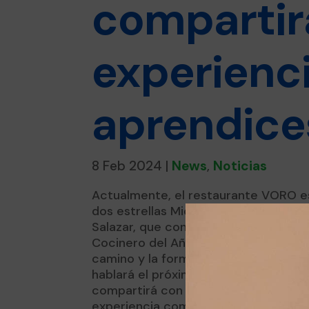
compartir
experienci
aprendice
8 Feb 2024
|
News
,
Noticias
Actualmente, el restaurante VORO est
dos estrellas Michelín. Al frente de 
Salazar, que con solo 29 años ya reci
Cocinero del Año en Alimentaria. Com
camino y la formación ha sido determ
hablará el próximo 21 de febrero en 
compartirá con los aprendices de F
experiencia como estudiante y su lle