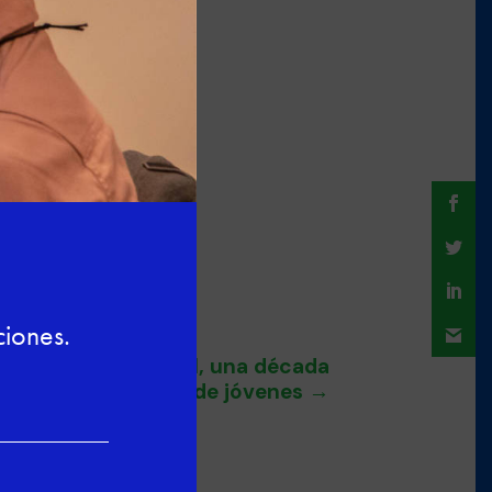
Hotels International, una década
n la contratación de jóvenes
→