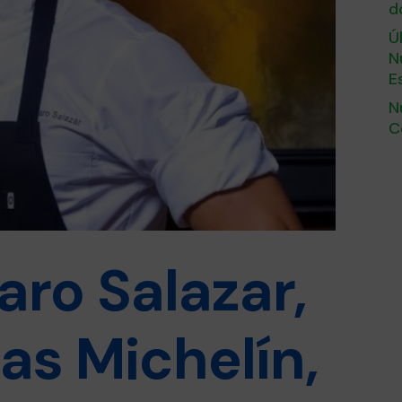
d
Ú
N
E
N
C
aro Salazar,
las Michelín,