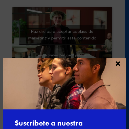
Haz clic para aceptar cookies de
marketing y permitir este contenido
×
Buscar
Últimas noticias
Nuevo curso de gestión administrativa y
comercial
Ciberseguridad para el empleo: una