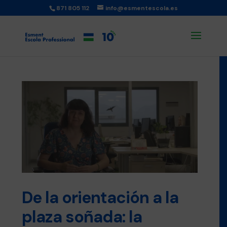
871 805 112
info@esmentescola.es
De la orientación a la
plaza soñada: la