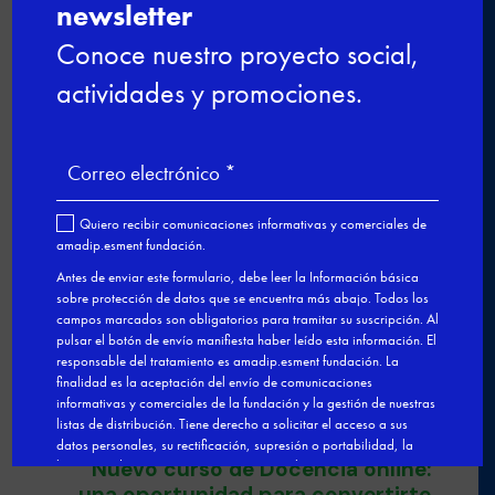
formación gratuita para impulsar tu
futuro digital
De la experiencia al aula: profesionales
que dan el salto a la docencia
Últimas plazas para el curso de Nutrición
y cocina saludable en Esment Inca
Nuestro modelo de FPDual en el
Congreso estatal sobre Empleo

←
Presentamos en Madrid el
proyecto educativo de Esment
Escola y el Juníper Serra
Nuevo curso de Docencia online:
una oportunidad para convertirte