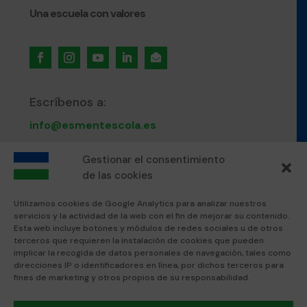
Una escuela con valores

Escríbenos a:
info@esmentescola.es
Gestionar el consentimiento
Llámanos al:
de las cookies
871 80 51 12
Utilizamos cookies de Google Analytics para analizar nuestros
servicios y la actividad de la web con el fin de mejorar su contenido.
Visítanos en:
Esta web incluye botones y módulos de redes sociales u de otros
terceros que requieren la instalación de cookies que pueden
Esment Escola Professional
implicar la recogida de datos personales de navegación, tales como
Esment Inca
direcciones IP o identificadores en línea, por dichos terceros para
fines de marketing y otros propios de su responsabilidad.
Textos legales: