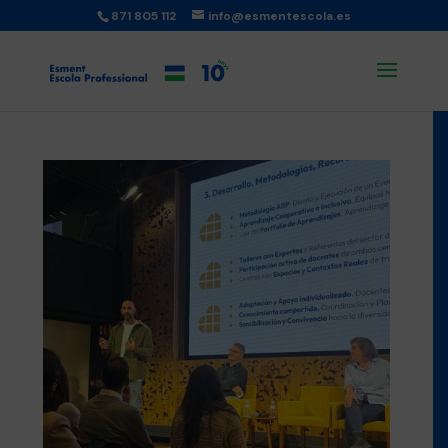
871 805 112
info@esmentescola.es