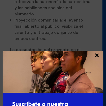
refuerzan la autonomía, la autoestima
y las habilidades sociales del
alumnado.
Proyección comunitaria: el evento
final, abierto al público, visibiliza el
talento y el trabajo conjunto de
ambos centros.
La presentación del proyecto en el
×
congreso La Básica en Red permitió
compartir esta buena práctica con más
de 300 profesionales de la Formación
Profesional Básica de todo el país. El
proyecto fue destacado por su
capacidad para generar vínculos reales
entre centros educativos y demostrar
que la diversidad mejora la calidad de
los aprendizajes.