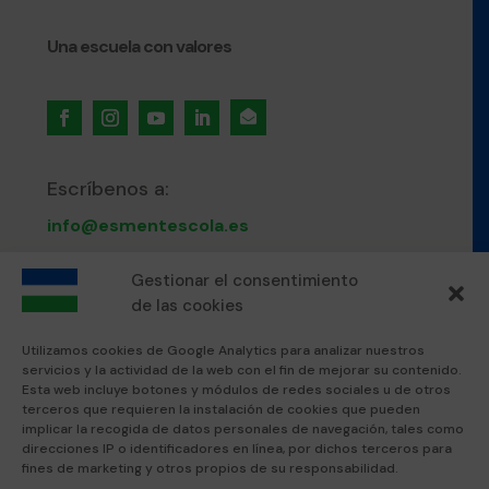
Una escuela con valores

Escríbenos a:
info@esmentescola.es
Llámanos al:
Gestionar el consentimiento
de las cookies
871 80 51 12
Utilizamos cookies de Google Analytics para analizar nuestros
servicios y la actividad de la web con el fin de mejorar su contenido.
Visítanos en:
Esta web incluye botones y módulos de redes sociales u de otros
terceros que requieren la instalación de cookies que pueden
Esment Escola Professional
implicar la recogida de datos personales de navegación, tales como
Esment Inca
direcciones IP o identificadores en línea, por dichos terceros para
fines de marketing y otros propios de su responsabilidad.