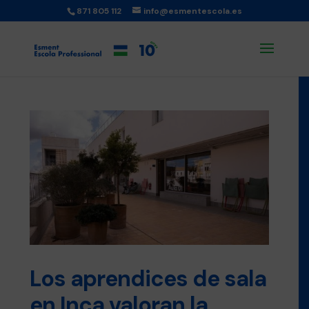
871 805 112
info@esmentescola.es
Los aprendices de sala
en Inca valoran la