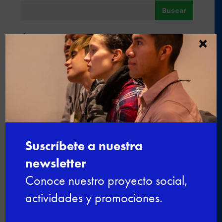
Buscar
×
Últimas noticias
Nuevo curso de gestión administrativa y
comercial
Ciberseguridad para el empleo: una
formación gratuita para impulsar tu
futuro digital
De la experiencia al aula: profesionales
que dan el salto a la docencia
Últimas plazas para el curso de Nutrición
y cocina saludable en Esment Inca
Nuestro modelo de FPDual en el
Congreso estatal sobre Empleo