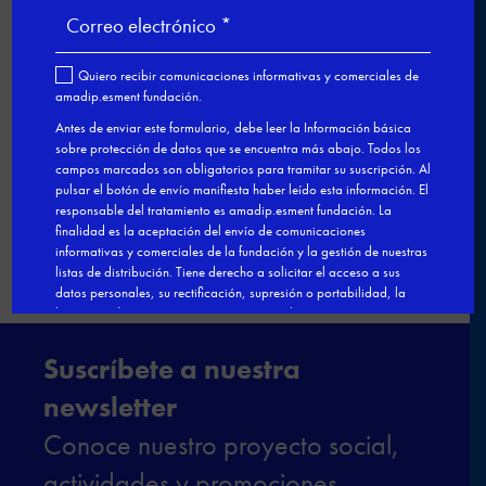

←
Dos aprendices de cocina, entre
los 50 finalistas del concurso Le
Cordon Blue
Esment Escola Professional, premio
a la Innovación Social por su modelo
de formación y orientación
→