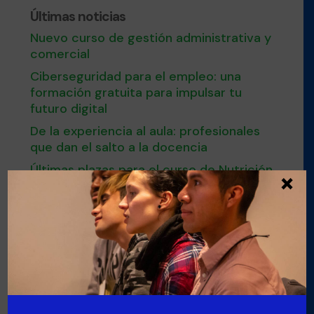
Últimas noticias
Nuevo curso de gestión administrativa y
comercial
Ciberseguridad para el empleo: una
formación gratuita para impulsar tu
futuro digital
De la experiencia al aula: profesionales
que dan el salto a la docencia
Últimas plazas para el curso de Nutrición
×
y cocina saludable en Esment Inca
Nuestro modelo de FPDual en el
Congreso estatal sobre Empleo
