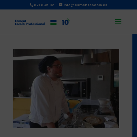
871 805 112
info@esmentescola.es