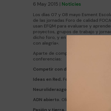
6 May 2015
|
Notícies
Los días 07 y 08 mayo Esment Escola
de las jornadas Foro de calidad FOC
usan EFQM para evaluarse y aprende
proyectos, grupos de trabajo y jorna
dicho foro, y en esta ocasión el lem
con alegría».
Aparte de compartir proyectos y tall
conferencias:
Competir con diseño
. Llorenç Flux
Ideas en Red.
Fernando Echevarrieta 
Neuroliderazgo.
Marta Romo (Be-Up
ADN abierto
. Olivier Schulbaum (Got
Pasión y tierra.
Francesc Grimalt (4k 