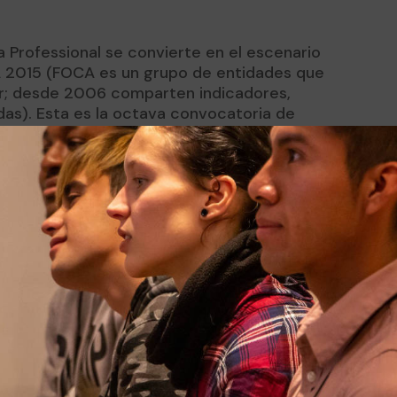
 Professional se convierte en el escenario
A 2015 (FOCA es un grupo de entidades que
r; desde 2006 comparten indicadores,
das). Esta es la octava convocatoria de
a ha sido «Organizaciones con futuro, EFQM
eres, se llevaran a cabo diversas
à (Camper. Medwinds
(Ideas4all)
)
eo.org)
vinícola)