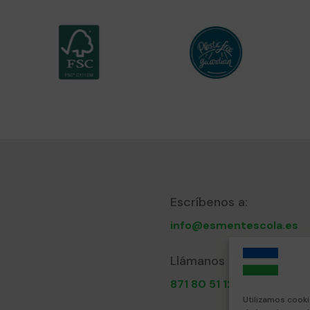
Escríbenos a:
info@esmentescola.es
Llámanos al:
871 80 51 12
Utilizamos cooki