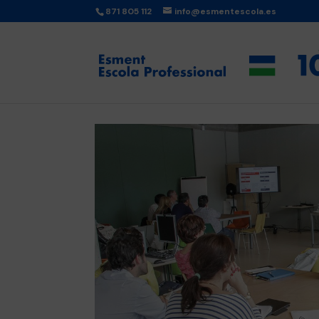
871 805 112
info@esmentescola.es