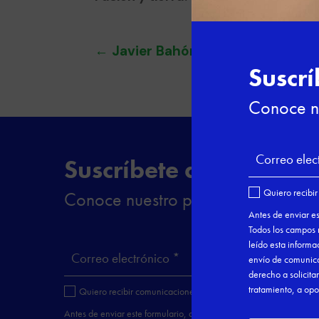
←
Javier Bahón. Hábitos mentales