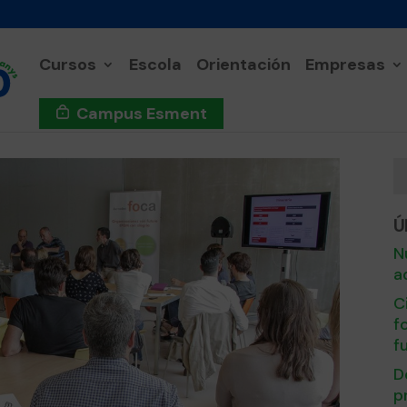
Cursos
Escola
Orientación
Empresas
Campus Esment
Ú
N
a
C
f
f
D
p