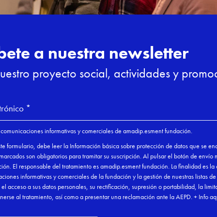
.
Óscar Martí
