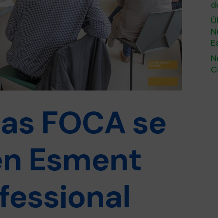
d
Ú
N
E
N
C
das FOCA se
en Esment
fessional