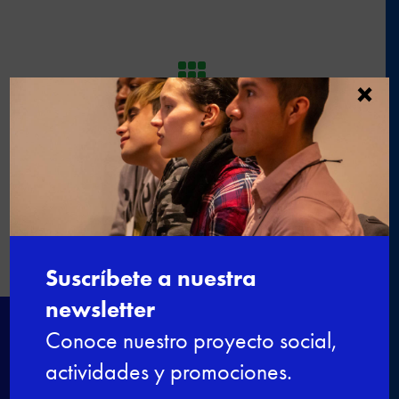

×
←
Visita de la Consellera de
Benestar a Esment Escola
Professional
El conseller de Economía y la
Formación Dual
→