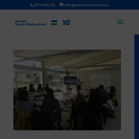
871 805 112
info@esmentescola.es