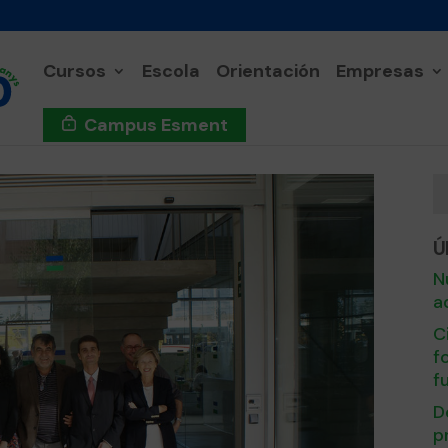
Cursos
Escola
Orientación
Empresas
Campus Esment
Ú
N
a
C
f
f
D
p