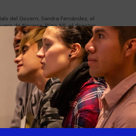
cials del Govern, Sandra Fernández, el
vern de Navarra, Íñigo Alli, el director
n, Rafael Romero, y el director general de
to, han visitado Esment Escola Professional
nt Fundación, Montserrat Fuster Cabrer, el
rs, Rafel Company y el gerente, Fernando
s cocinas, el obrador y han profundizado
impulsa el nuevo proyecto de la fundación:
a en cocina, repostería y panadería. En este
prensa del Govern.
Curso CP Docen
