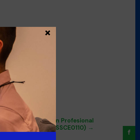
×
cia de la Formación Profesional
para el Empleo (SSCE0110)
→