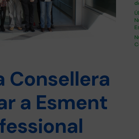
d
Ú
N
E
N
C
la Consellera
ar a Esment
fessional