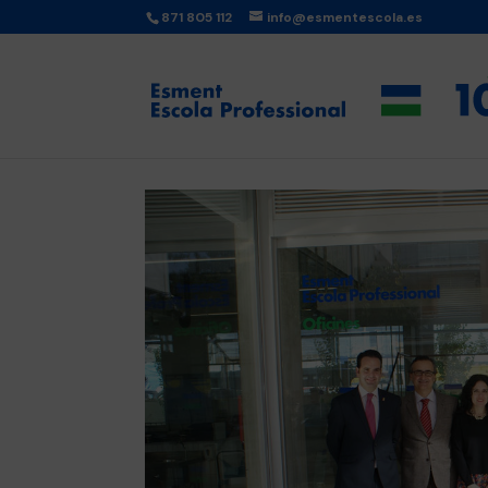
871 805 112
info@esmentescola.es