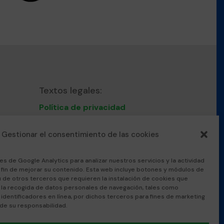
Textos legales:
Política de privacidad
Nota Legal
Política de cookies
Gestionar el consentimiento de las cookies
Protocolo convivencia
acoso escolar
es de Google Analytics para analizar nuestros servicios y la actividad
l fin de mejorar su contenido. Esta web incluye botones y módulos de
u de otros terceros que requieren la instalación de cookies que
 la recogida de datos personales de navegación, tales como
nal
 identificadores en línea, por dichos terceros para fines de marketing
 de su responsabilidad.