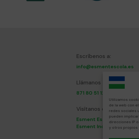
Escríbenos a:
info@esmentescola.es
Llámanos al:
871 80 51 12
Utilizamos cooki
de la web con e
Visítanos en:
redes sociales 
pueden implicar
Esment Escola Professio
direcciones IP o
Esment Inca
y otros propios