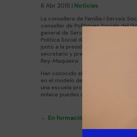
6 Abr 2015
|
Notícies
La consellera de Família i Serveis So
conseller de Polítiques Socials del Go
general de Serveis Socials del Gover
Política Social de Navarra, Mariano O
junto a la presidenta de Amadip Esme
secretario y presidente Feaps Balea
Rey-Maquieira.
Han conocido el funcionamiento de la
en el modelo de formación dual que 
una escuela profesional especializad
enlace puedes consultar la nota de 
←
En formación para formación