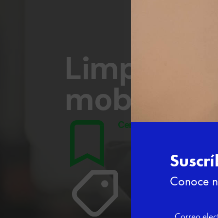
Limpieza d
mobiliario
Certificado:
Otras forma
Gratuito