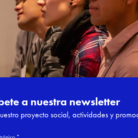
e superficies 
s en edificios y
ciones
60 horas