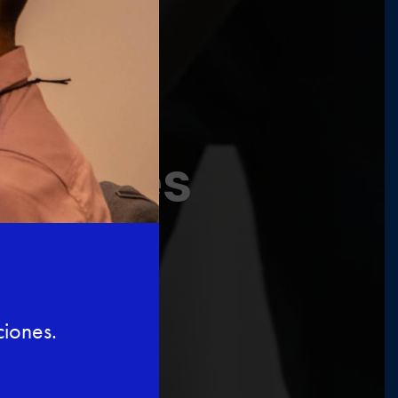
y
 locales
Presencial