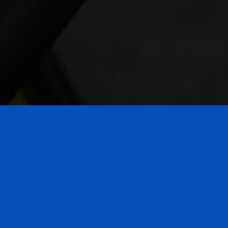
El curso de
Limpieza de superficies
locales
ofrece la formación práctic
competencias básicas en el sector d
través de contenidos adaptados y o
el alumnado aprenderá técnicas ad
correcto de productos y materiale
e higiene en diferentes espacios com