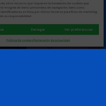
u de otros terceros que requieren la instalación de cookies que
 la recogida de datos personales de navegación, tales como
 identificadores en línea, por dichos terceros para fines de marketing
 de su responsabilidad.
tar
Denegar
Ver preferencias
Política de cookies
Declaración de privacidad
uisitos
res de 18 años en situación de
empleo