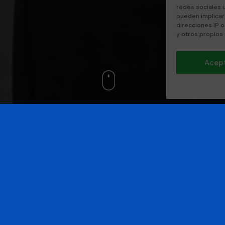
redes sociales 
pueden implicar
direcciones IP o
y otros propios
Acep
 y mobiliarios en edificios y
Req
a y necesaria para adquirir
e la limpieza profesional. A
Mayo
rientados a la realidad laboral,
des
ecuadas de limpieza, uso
s, y normas básicas de seguridad
o edificios, oficinas y locales.