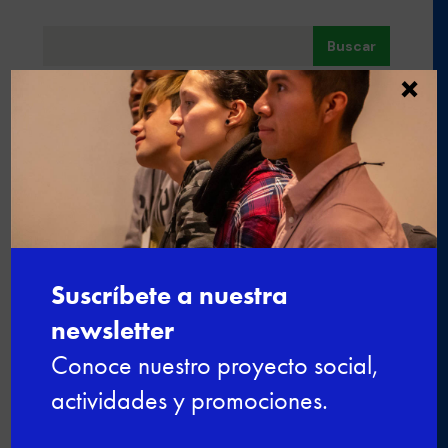
Buscar
×
Últimas noticias
Nuevo curso de gestión administrativa y
comercial
Ciberseguridad para el empleo: una
formación gratuita para impulsar tu
futuro digital
De la experiencia al aula: profesionales
que dan el salto a la docencia
Últimas plazas para el curso de Nutrición
y cocina saludable en Esment Inca
Nuestro modelo de FPDual en el
Congreso estatal sobre Empleo