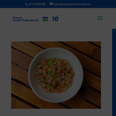
871 805 112
info@esmentescola.es