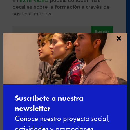
En
ESTE VÍDEO
podéis conocer más
detalles sobre la formación a través de
sus testimonios.
Buscar
×
Últimas noticias
Nuevo curso de gestión administrativa y
comercial
Ciberseguridad para el empleo: una
formación gratuita para impulsar tu
futuro digital
De la experiencia al aula: profesionales
que dan el salto a la docencia
Últimas plazas para el curso de Nutrición
y cocina saludable en Esment Inca
Nuestro modelo de FPDual en el