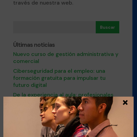
través de nuestra web.
Buscar
Últimas noticias
Nuevo curso de gestión administrativa y
comercial
Ciberseguridad para el empleo: una
formación gratuita para impulsar tu
futuro digital
De la experiencia al aula: profesionales
×
que dan el salto a la docencia
Últimas plazas para el curso de Nutrición
y cocina saludable en Esment Inca
Nuestro modelo de FPDual en el
Congreso estatal sobre Empleo