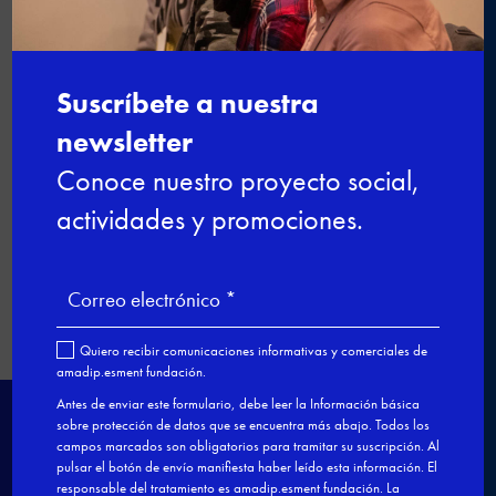

←
Participem com a jurat a la Balear
Skills 2025
Aprendices que ya son
profesionales: finaliza una nueva
promoción dual de Cocina
→