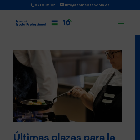
871 805 112
info@esmentescola.es
Últimas plazas para la