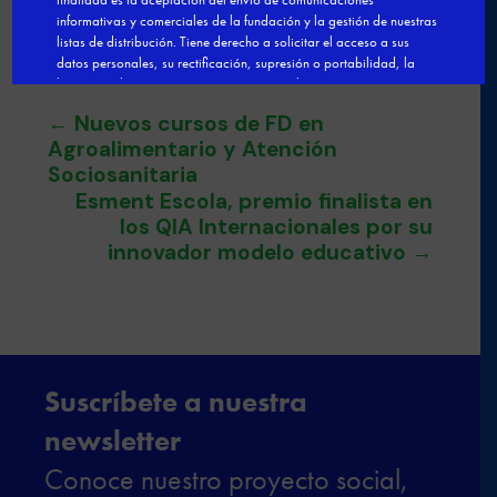

←
Nuevos cursos de FD en
Agroalimentario y Atención
Sociosanitaria
Esment Escola, premio finalista en
los QIA Internacionales por su
innovador modelo educativo
→