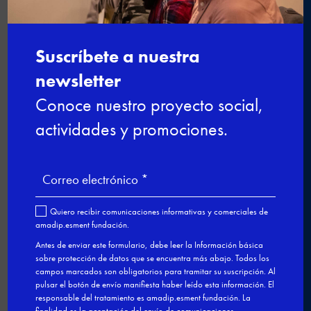
Buscar
Últimas noticias
Nuevo curso de gestión administrativa y
comercial
Ciberseguridad para el empleo: una
formación gratuita para impulsar tu
futuro digital
De la experiencia al aula: profesionales
que dan el salto a la docencia
Últimas plazas para el curso de Nutrición
y cocina saludable en Esment Inca
Nuestro modelo de FPDual en el
Congreso estatal sobre Empleo