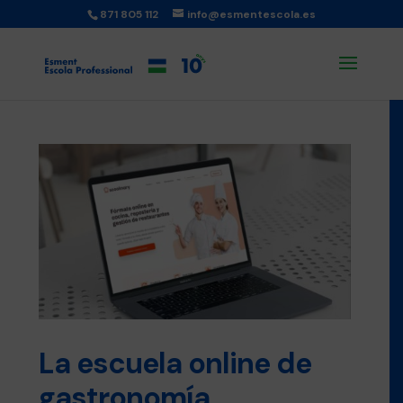
871 805 112
info@esmentescola.es
La escuela online de
gastronomía