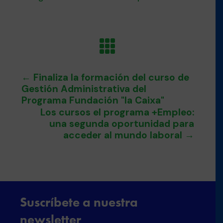

←
Finaliza la formación del curso de
Gestión Administrativa del
Programa Fundación "la Caixa"
Los cursos el programa +Empleo:
una segunda oportunidad para
acceder al mundo laboral
→