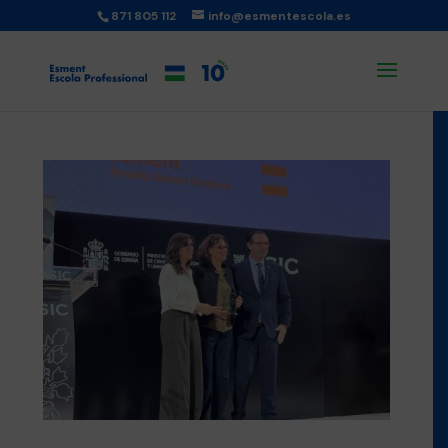
871 805 112
info@esmentescola.es