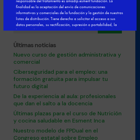
Buscar
Últimas noticias
Nuevo curso de gestión administrativa y
comercial
Ciberseguridad para el empleo: una
formación gratuita para impulsar tu
futuro digital
De la experiencia al aula: profesionales
que dan el salto a la docencia
Últimas plazas para el curso de Nutrición
y cocina saludable en Esment Inca
Nuestro modelo de FPDual en el
Congreso estatal sobre Empleo