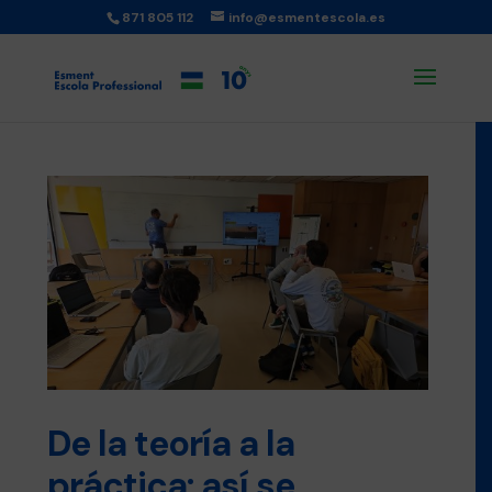
871 805 112
info@esmentescola.es
De la teoría a la
práctica: así se