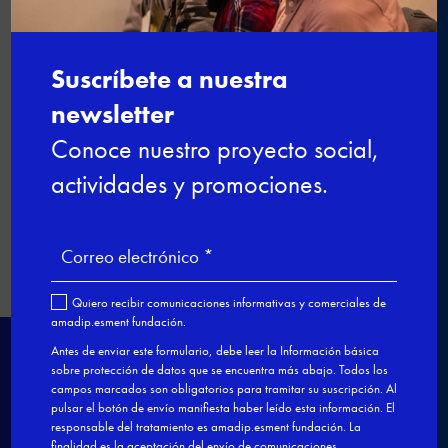

←
Esment Escola Professional gana
el Premio Nacional a la Innovación
educativa
Finaliza la formación del curso de
Gestión Administrativa del
Programa Fundación "la Caixa"
→