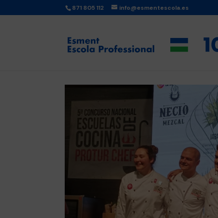
871 805 112
info@esmentescola.es