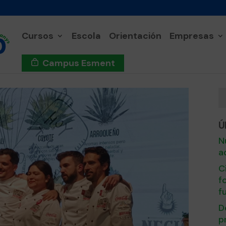
Cursos
Escola
Orientación
Empresas
Campus Esment
Ú
N
a
C
f
f
D
p