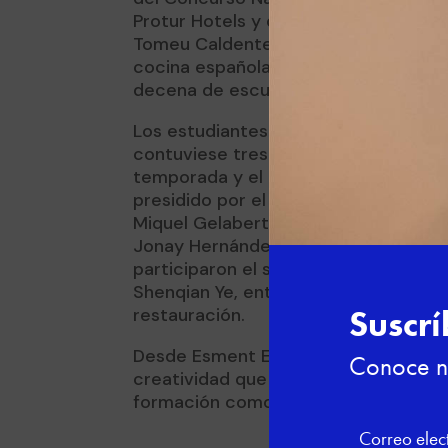
Protur Hotels y que se desarrolla ba
Tomeu Caldentey con el objetivo de 
cocina española. En esta ocasión par
decena de escuelas de cocina de o
Los estudiantes de cocina dispusier
contuviese tres elaboraciones difer
temporada y el producto protagonista
presidido por el propio Caldentey, y
Miquel Gelabert, Miquel Calent, Adriá
Jonay Hernández, Andreu Genestra, E
participaron el sumiller Pedro Ripoll
Shenqian Ye, entre muchos otros prof
restauración.
Desde Esment Escola Professional fel
creatividad que ha derrochado en es
formación como Técnico de Cocina.