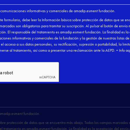
el Parlamento
Seleccionamos j

t