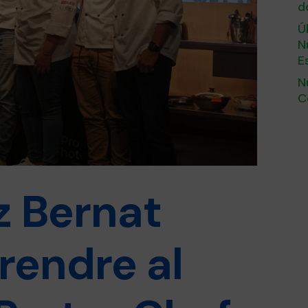
d
Ú
N
E
N
C
z Bernat
prendre al