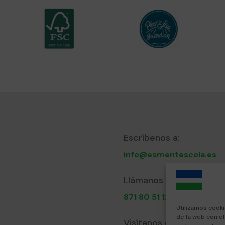
Escríbenos a:
info@esmentescola.es
Llámanos al:
871 80 51 12
Utilizamos cooki
de la web con e
Visítanos en: