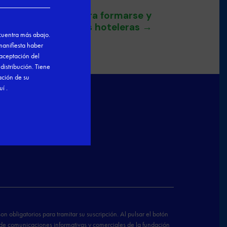
óvenes talentos para formarse y
rabajar en empresas hoteleras
→