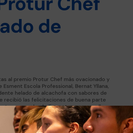
Protur Chef
lado de
istas al premio Protur Chef más ovacionado y
de Esment Escola Professional, Bernat Yllana,
dente helado de alcachofa con sabores de
ue recibió las felicitaciones de buena parte
uestas y que, desde Esment, nos enorgullece
el encargado de dirigir esta quinta edición
e Cocina, un certamen organizado por