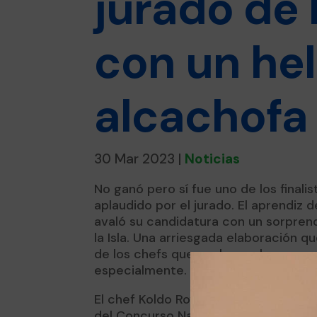
jurado de 
con un he
alcachofa
30 Mar 2023
|
Noticias
No ganó pero sí fue uno de los final
aplaudido por el jurado. El aprendiz 
avaló su candidatura con un sorpren
la Isla. Una arriesgada elaboración q
de los chefs que evaluaron las prop
especialmente.
El chef Koldo Royo fue, una vez más, 
del Concurso Nacional de Escuelas d