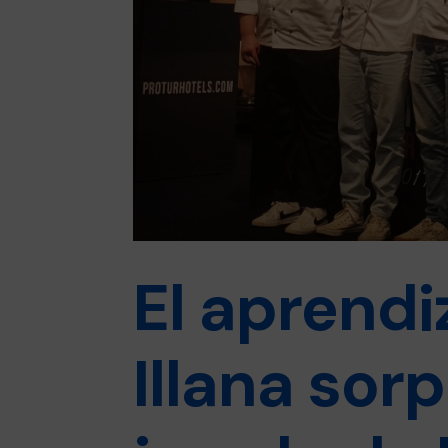
El aprendi
Illana sor