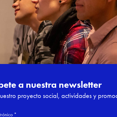
jo la dirección gastronómica del cocinero
dar a conocer a jóvenes talentos de la
ticiparon 18 estudiantes de más de una
cho comunidades autónomas.
on de media hora para elaborar un plato que
entes con alcachofa, vegetal en plena
 de esta quinta edición. El jurado estuvo
 contó con chefs de primer nivel, como
n Quetglas, Marc Fosh, Irene Gutiérrez,
dgar Rodríguez y Victor García. Además,
, la periodista gastronómica Jan Edwards y
esionales de la gastronomía y la
icitamos a Bernat por el esfuerzo y
te certamen, así como a lo largo de su