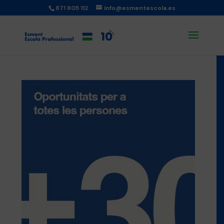
871 805 112
info@esmentescola.es