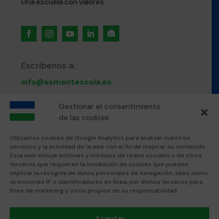
Una escuela con valores

Escríbenos a:
info@esmentescola.es
Llámanos al:
Gestionar el consentimiento
de las cookies
871 80 51 12
Utilizamos cookies de Google Analytics para analizar nuestros
servicios y la actividad de la web con el fin de mejorar su contenido.
Visítanos en:
Esta web incluye botones y módulos de redes sociales u de otros
terceros que requieren la instalación de cookies que pueden
Esment Escola Professional
implicar la recogida de datos personales de navegación, tales como
Esment Inca
direcciones IP o identificadores en línea, por dichos terceros para
fines de marketing y otros propios de su responsabilidad.
Textos legales:
Aceptar