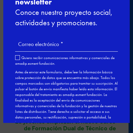
futuro digital
De la experiencia al aula: profesionales
que dan el salto a la docencia
Últimas plazas para el curso de Nutrición
y cocina saludable en Esment Inca
Nuestro modelo de FPDual en el
Congreso estatal sobre Empleo

←
Últimas plazas para el nuevo
curso de Formación Dual de Bar y
Restaurante en Palma
23 jóvenes empiezan el nuevo curso
de Formación Dual de Técnico de