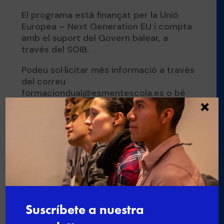
El programa està finançat per la Unió
Europea – Next Generation EU i compta
amb el suport del Govern balear, a
través del SOIB.
Podeu sol·licitar més informació a través
del correu
formaciondual@esmentescola.es o bé
×
telefonar al 871 805 112
Buscar
Últimas noticias
Nuevo curso de gestión administrativa y
comercial
Ciberseguridad para el empleo: una
formación gratuita para impulsar tu