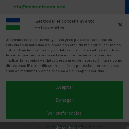
info@esmentescola.es
Llámanos al:
Gestionar el consentimiento
de las cookies
871 80 51 12
Utilizamos cookies de Google Analytics para analizar nuestros
servicios y la actividad de la web con el fin de mejorar su contenido.
Visítanos en:
Esta web incluye botones y módulos de redes sociales u de otros
terceros que requieren la instalación de cookies que pueden
Esment Escola Professional
implicar la recogida de datos personales de navegación, tales como
Esment Inca
direcciones IP o identificadores en línea, por dichos terceros para
fines de marketing y otros propios de su responsabilidad.
Textos legales:
Aceptar
Política de privacidad
Nota Legal
Denegar
Política de cookies
Protocolo convivencia acoso escolar
Ver preferencias
Política de cookies
Declaración de privacidad
Share This