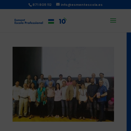
871 805 112
info@esmentescola.es