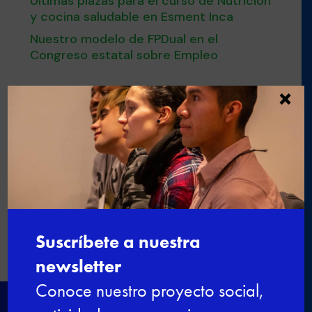
Últimas plazas para el curso de Nutrición
y cocina saludable en Esment Inca
Nuestro modelo de FPDual en el
Congreso estatal sobre Empleo
×

←
La promoción 2015 – 2018 de
Formación Dual recibe su diploma
Taller con el mixólogo de Bodegas
Túnel
→