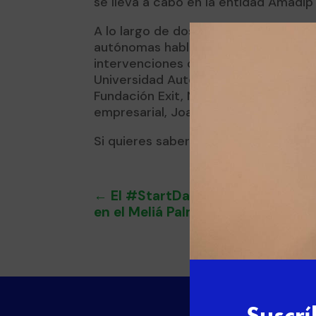
se lleva a cabo en la entidad Amadi
A lo largo de dos días, alrededor d
autónomas hablaron sobre retos, ide
intervenciones de profesionales com
Universidad Autónoma de Madrid y FE
Fundación Exit, Nacho Sequeira o el 
empresarial, Joan Fontrodona.
Si quieres saber más sobre las jornad
←
El #StartDayFormaciónDual re
en el Meliá Palma Marina