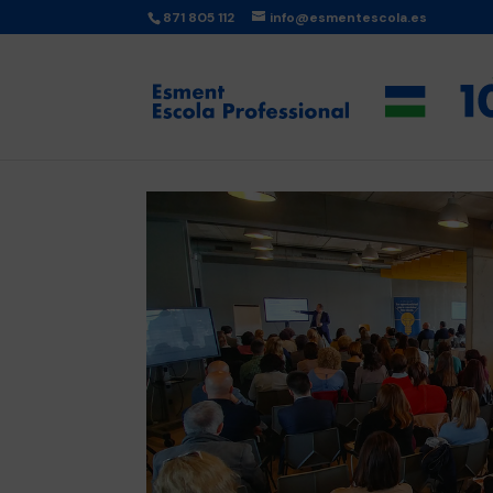
871 805 112
info@esmentescola.es