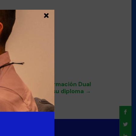
×
 2015 – 2018 de Formación Dual
recibe su diploma
→