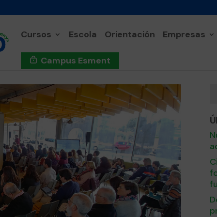
Cursos
Escola
Orientación
Empresas
Campus Esment
Ú
N
a
C
f
f
D
p