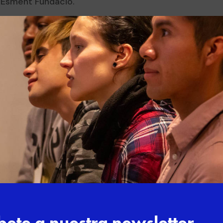
p Esment Fundació.
e 200 profesionales de ocho comunidades
as y aprendizajes y escucharon las
o el economista e investigador de la
DEA, Marcel Jansen; el director de la
profesor del IESE y experto en ética
as, puedes ver el vídeo.
úne a 30 jóvenes
La promoción
