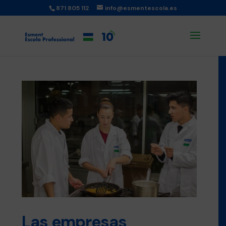
871 805 112
info@esmentescola.es
Las empresas