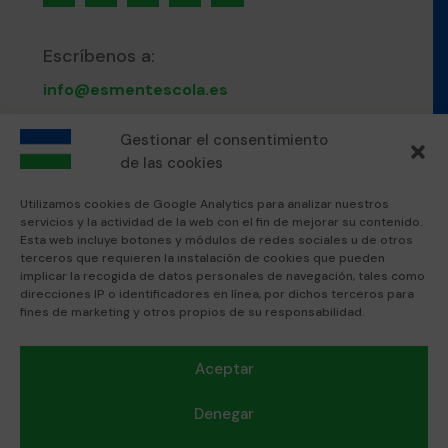
Escríbenos a:
info@esmentescola.es
Llámanos al:
Gestionar el consentimiento
de las cookies
871 80 51 12
Utilizamos cookies de Google Analytics para analizar nuestros
servicios y la actividad de la web con el fin de mejorar su contenido.
Visítanos en:
Esta web incluye botones y módulos de redes sociales u de otros
terceros que requieren la instalación de cookies que pueden
Esment Escola Professional
implicar la recogida de datos personales de navegación, tales como
Esment Inca
direcciones IP o identificadores en línea, por dichos terceros para
fines de marketing y otros propios de su responsabilidad.
Textos legales:
Aceptar
Política de privacidad
Nota Legal
Denegar
Política de cookies
Protocolo convivencia acoso escolar