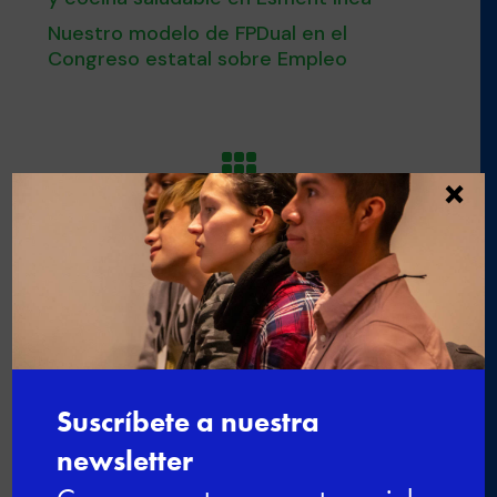
Nuestro modelo de FPDual en el
Congreso estatal sobre Empleo

×
←
Una oportunidad única para
aprender y trabajar disfrutando en
Melià Hoteles International / Esment
Escola Professional
Una aprendiz de Esment Escola
Professional entre los finalistas del
VI Premio Promesas de la alta
cocina Le Cordon Bleu Madrid
→