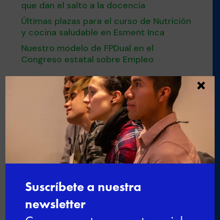
que dan el salto a la docencia
Últimas plazas para el curso de Nutrición
y cocina saludable en Esment Inca
Nuestro modelo de FPDual en el
Congreso estatal sobre Empleo
×

←
"Conoce mi empresa"
Una oportunidad única para
aprender y trabajar disfrutando en
Melià Hoteles International / Esment
Escola Professional
→