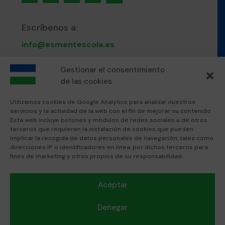
Escríbenos a:
info@esmentescola.es
Gestionar el consentimiento
Llámanos al:
de las cookies
871 80 51 12
Utilizamos cookies de Google Analytics para analizar nuestros
servicios y la actividad de la web con el fin de mejorar su contenido.
Visítanos en:
Esta web incluye botones y módulos de redes sociales u de otros
terceros que requieren la instalación de cookies que pueden
Esment Escola Professional
implicar la recogida de datos personales de navegación, tales como
Esment Inca
direcciones IP o identificadores en línea, por dichos terceros para
fines de marketing y otros propios de su responsabilidad.
Textos legales:
Aceptar
Política de privacidad
Nota Legal
Denegar
Política de cookies
Protocolo convivencia acoso escolar