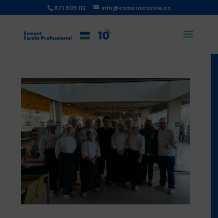
871 805 112
info@esmentescola.es