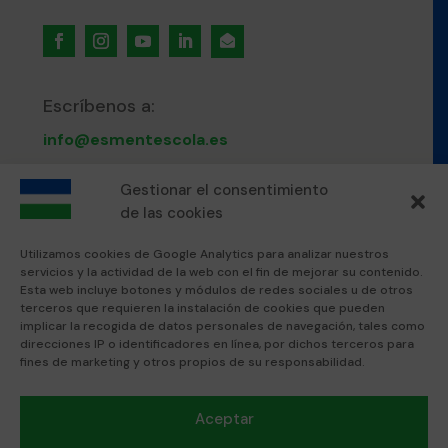

Escríbenos a:
info@esmentescola.es
Gestionar el consentimiento
Llámanos al:
de las cookies
871 80 51 12
Utilizamos cookies de Google Analytics para analizar nuestros
servicios y la actividad de la web con el fin de mejorar su contenido.
Visítanos en:
Esta web incluye botones y módulos de redes sociales u de otros
terceros que requieren la instalación de cookies que pueden
Esment Escola Professional
implicar la recogida de datos personales de navegación, tales como
Esment Inca
direcciones IP o identificadores en línea, por dichos terceros para
fines de marketing y otros propios de su responsabilidad.
Textos legales:
Aceptar
Política de privacidad
Nota Legal