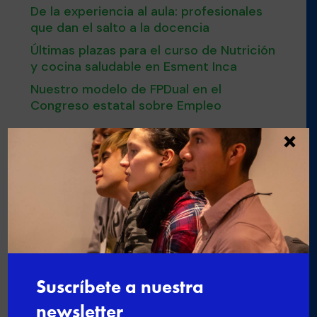
De la experiencia al aula: profesionales
que dan el salto a la docencia
Últimas plazas para el curso de Nutrición
y cocina saludable en Esment Inca
Nuestro modelo de FPDual en el
Congreso estatal sobre Empleo
×

←
Informática, programación,
inteligencia artificial y robótica
dentro de los programas de
Formación Dual
Formación en cocina al vacío con
Estiven Arráez León
→