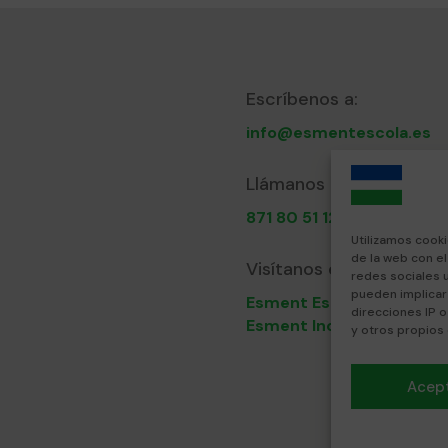
Escríbenos a:
info@esmentescola.es
Llámanos al:
871 80 51 12
Utilizamos cooki
de la web con e
Visítanos en:
redes sociales 
pueden implicar
Esment Escola Professio
direcciones IP o
Esment Inca
y otros propios
Acep