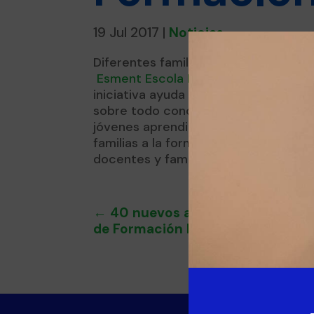
19 Jul 2017
|
Noticias
Diferentes familiares de los aprend
Esment Escola Professional
con el e
iniciativa ayuda a poder acercarse a
sobre todo conocer los diferentes e
jóvenes aprendices utilizan para su f
familias a la formación y establecer
docentes y familias pueden ayudar al
←
40 nuevos aprendices forman 
de Formación Dual