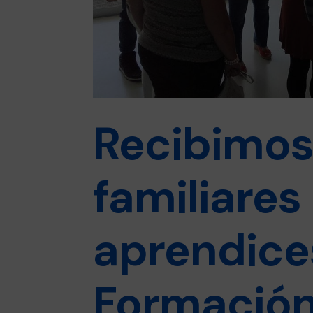
Recibimos 
familiares
aprendice
Formación