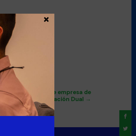
×
s con los tutores de empresa de
Formación Dual
→