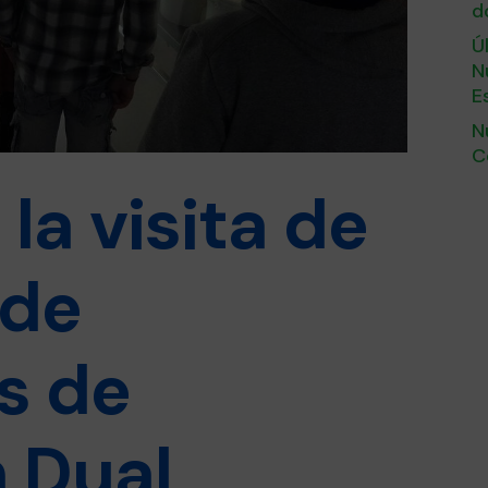
d
Ú
N
E
N
C
la visita de
 de
s de
 Dual