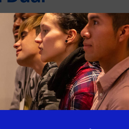
ices de #FormaciónDual han visitado
quipo de orientación & formación. Esta
 la metodología de enseñanza del centro y
spacios de formación y equipos que los
ormación. El objetivo es acercar a las
 un vínculo cercano, de esta manera,
 futuro de los jóvenes de forma más eficaz.
la 4a. promoción
Jornada
