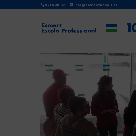
871 805 112
info@esmentescola.es