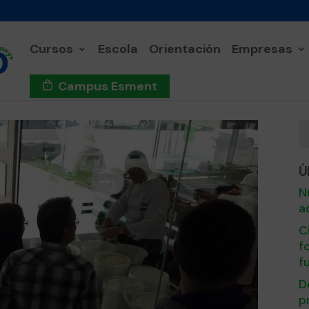
Cursos
Escola
Orientación
Empresas
Campus Esment
Ú
N
a
C
f
f
D
p