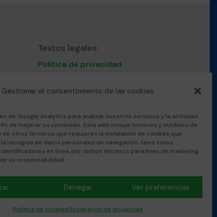
Textos legales:
Política de privacidad
Nota Legal
Política de cookies
Gestionar el consentimiento de las cookies
Protocolo convivencia
acoso escolar
es de Google Analytics para analizar nuestros servicios y la actividad
l fin de mejorar su contenido. Esta web incluye botones y módulos de
u de otros terceros que requieren la instalación de cookies que
 la recogida de datos personales de navegación, tales como
nal
 identificadores en línea, por dichos terceros para fines de marketing
 de su responsabilidad.
tar
Denegar
Ver preferencias
Política de cookies
Declaración de privacidad