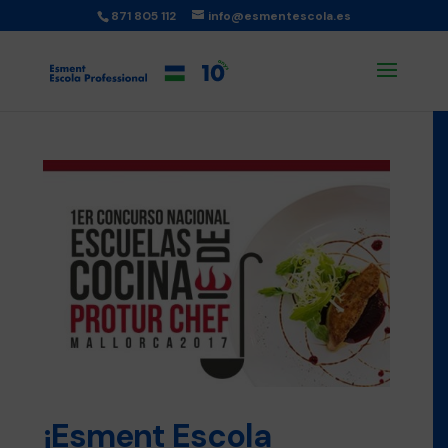
871 805 112
info@esmentescola.es
¡Esment Escola