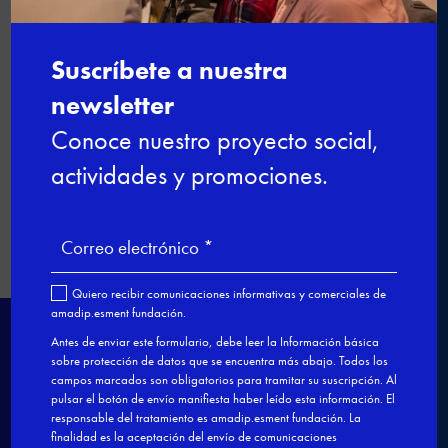

←
Los aprendices de Formación Dual
de segundo año tuvieron la
oportunidad de compartir una
jornada de 3 horas con Matías
Pomar, propietario de las pastelerías
Pomar de Palma.
¿Cómo formamos?
→