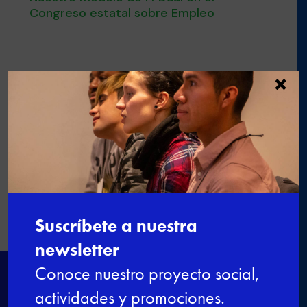
Congreso estatal sobre Empleo
×

←
Marcel Jansen habla de "aprender
haciendo" en el blog "Nada es gratis"
Lindner Golf & Wellness Resort
Portals Nous selecciona a jóvenes
para Formación Dual
→