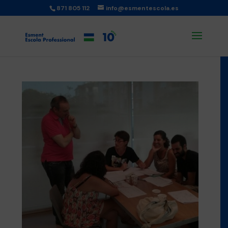
871 805 112
info@esmentescola.es