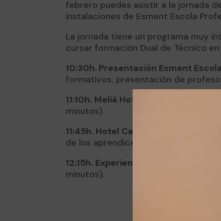
febrero puedes asistir a la jornada d
instalaciones de Esment Escola Profes
La jornada tiene un programa muy in
cursar formación Dual de Técnico en 
10:30h. Presentación Esment Escola
formativos, presentación de profeso
11:10h.
Meliá Hotels International
: c
minutos).
11:45h.
Hotel Cap Rocat (Víctor Garcí
de los aprendices en formación dual
12:15h.
Experiencia de aprendices 
minutos).