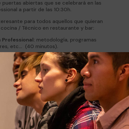
e puertas abiertas que se celebrará en las
sional a partir de las 10:30h.
teresante para todos aquellos que quieran
cocina / Técnico en restaurante y bar:
 Professional
: metodología, programas
res, etc… (40 minutos).
ompromiso con la formación dual (30
a – jefe de cocina):
evolución profesional
 (30 minutos).
cursando programas de formación dual
(15