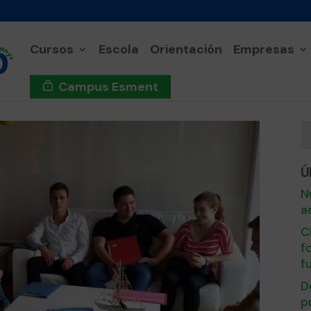
Cursos
Escola
Orientación
Empresas
Campus Esment
Ú
N
a
C
f
f
D
p