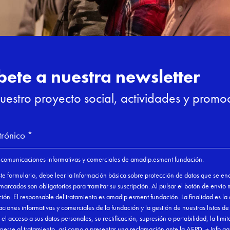
to a Esment Escola
Compartir

enes para