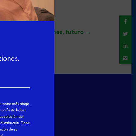
: proyectos, ilusiones, futuro
→