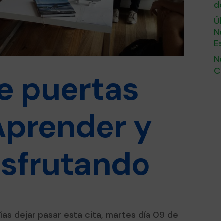
d
Ú
N
E
N
C
e puertas
Aprender y
isfrutando
ías dejar pasar esta cita, martes día 09 de