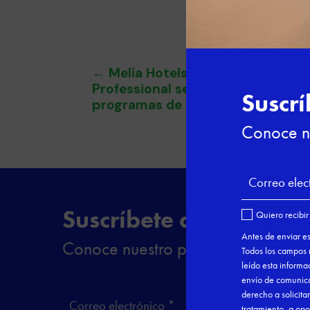
←
Melia Hotels International jun
Professional selecciona a 20 jóv
programas de Formación Dual