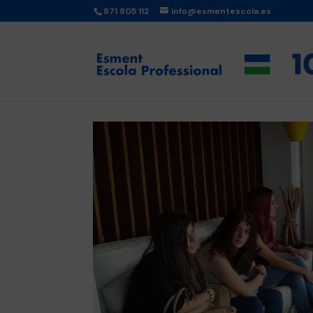
871 805 112
info@esmentescola.es