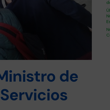
d
Ú
N
E
N
C
 Ministro de
Servicios