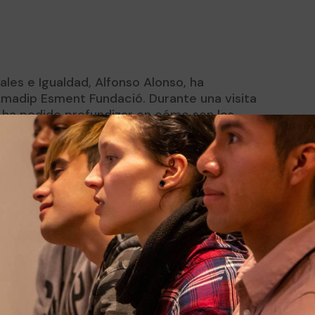
ales e Igualdad, Alfonso Alonso, ha
madip Esment Fundació. Durante una visita
o ha podido profundizar en cómo son los
os a las diferentes capacidades. Los
 explicado cómo se implanta e integra la
l día a día de la actividad. Actualmente,
ta modalidad formativa en atención en sala,
tivo, limpieza, jardinería o imprenta. La
at Fuster, el gerente, Fernando Rey-
nt, Sebastià Alemany y la abogada de la
nfitriones de Alfonso Alonso, que ha venido
al Congreso de los Diputados, Mateu Isern,
ca, María Salom, la expresidenta del IMAS,
P Balear, Miquel Vidal, han acompañado, entre