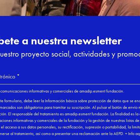
estión en

or de Gestión y