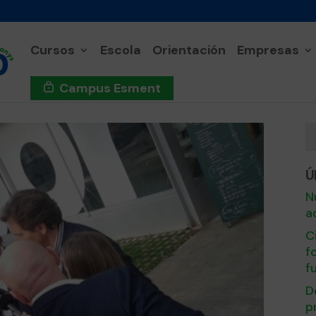
Cursos
Escola
Orientación
Empresas
Campus Esment
Ú
N
a
C
f
f
D
p