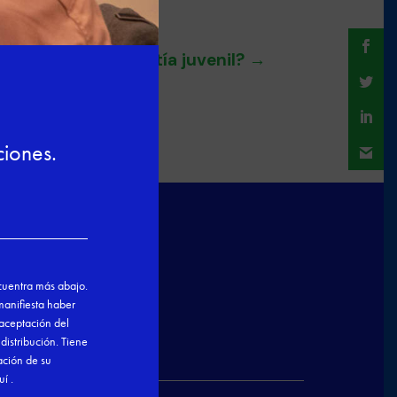
¿Qué es la garantía juvenil?
→