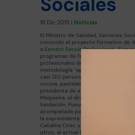
Sociales
16 Dic 2015
|
Noticias
El Ministro de Sanidad, Servicios Soci
conocido el proyecto formativo de A
a
Esment Escola Professional
, Alons
programas de formación dual adaptad
profesionales de esta entidad le han
metodología “aprender haciendo” en e
casi 120 personas están cursando es
cocina, pastelería, auxiliar administra
presidenta de esta entidad, Montserr
Maquieira, el director del área Esme
fundación, Pueyo Pons, han sido los a
acompañado por el candidato del PP 
la expresidenta del Consell de Mallor
Catalina Cirer, y el presidente del P
otros, al actual Ministro.