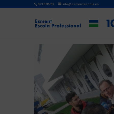
871 805 112
info@esmentescola.es