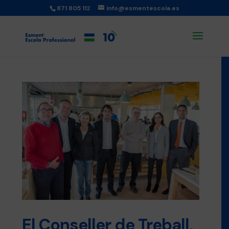
871 805 112
info@esmentescola.es
El Conseller de Treball,