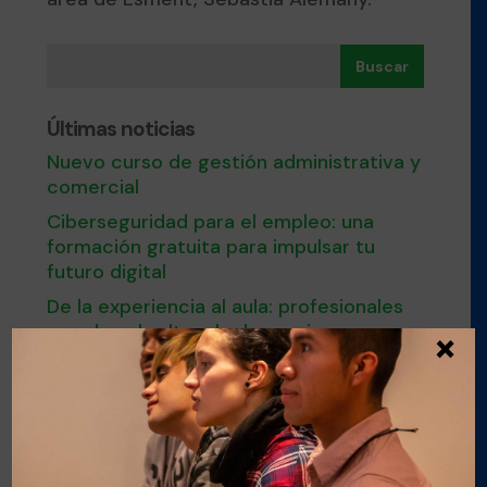
Buscar
Últimas noticias
Nuevo curso de gestión administrativa y
comercial
Ciberseguridad para el empleo: una
formación gratuita para impulsar tu
futuro digital
De la experiencia al aula: profesionales
que dan el salto a la docencia
×
Últimas plazas para el curso de Nutrición
y cocina saludable en Esment Inca
Nuestro modelo de FPDual en el
Congreso estatal sobre Empleo