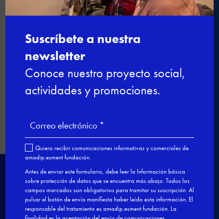

←
Curso de micogastronomía con
Antoni Pinya
La Formación Dual también se
adapta a las diferentes capacidades
→