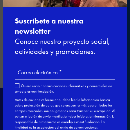

←
Tomeu Caldentey asesora a los
aprendices
Cultura de la restauración y comida
inglesa con Stefanie Allum
→