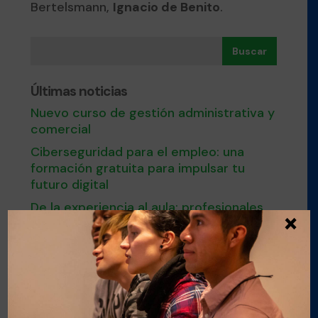
Bertelsmann,
Ignacio de Benito
.
Buscar
Últimas noticias
Nuevo curso de gestión administrativa y
comercial
Ciberseguridad para el empleo: una
formación gratuita para impulsar tu
futuro digital
De la experiencia al aula: profesionales
×
que dan el salto a la docencia
Últimas plazas para el curso de Nutrición
y cocina saludable en Esment Inca
Nuestro modelo de FPDual en el
Congreso estatal sobre Empleo