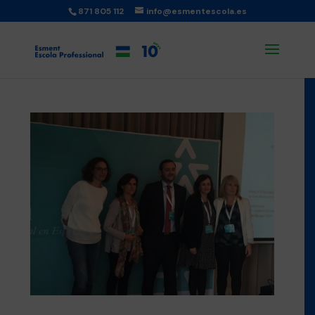
871 805 112
info@esmentescola.es