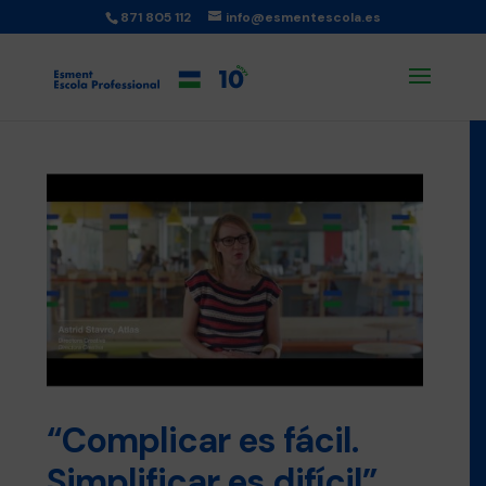
871 805 112
info@esmentescola.es
“Complicar es fácil.
Simplificar es difícil”