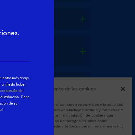
tos
 y derechos del
s?
Gestionar el consentimiento de las cookies
es de Google Analytics para analizar nuestros servicios y la actividad
l fin de mejorar su contenido. Esta web incluye botones y módulos de
u de otros terceros que requieren la instalación de cookies que
 la recogida de datos personales de navegación, tales como
 identificadores en línea, por dichos terceros para fines de marketing
 de su responsabilidad.