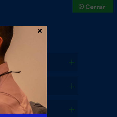
Cerrar
×
 para qué?
países